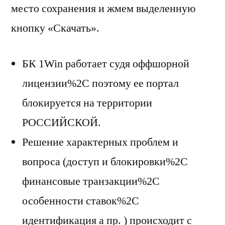
место сохранения и жмем выделенную
кнопку «Скачать».
БК 1Win работает судя оффшорной
лицензии%2C поэтому ее портал
блокируется на территории
РОССИЙСКОЙ.
Решение характерных проблем и
вопроса (доступ и блокировки%2C
финансовые транзакции%2C
особенности ставок%2C
идентификация а пр. ) происходит с