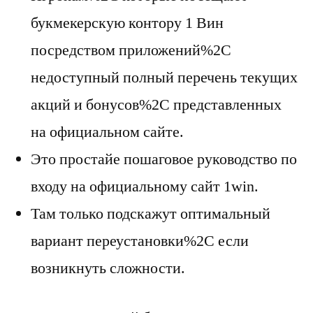
букмекерскую контору 1 Вин
посредством приложений%2C
недоступный полный перечень текущих
акций и бонусов%2C представленных
на официальном сайте.
Это простайе пошаговое руководство по
входу на официальному сайт 1win.
Там только подскажут оптимальный
вариант переустановки%2C если
возникнуть сложности.