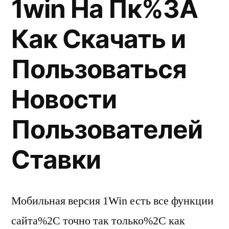
1win На Пк%3A
Как Скачать и
Пользоваться
Новости
Пользователей
Ставки
Мобильная версия 1Win есть все функции
сайта%2C точно так только%2C как