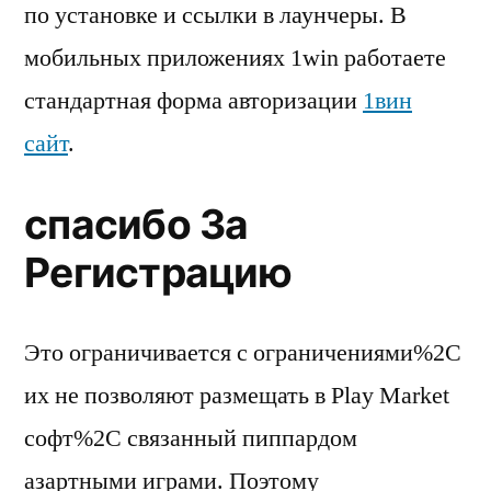
по установке и ссылки в лаунчеры. В
мобильных приложениях 1win работаете
стандартная форма авторизации
1вин
сайт
.
спасибо За
Регистрацию
Это ограничивается с ограничениями%2C
их не позволяют размещать в Play Market
софт%2C связанный пиппардом
азартными играми. Поэтому