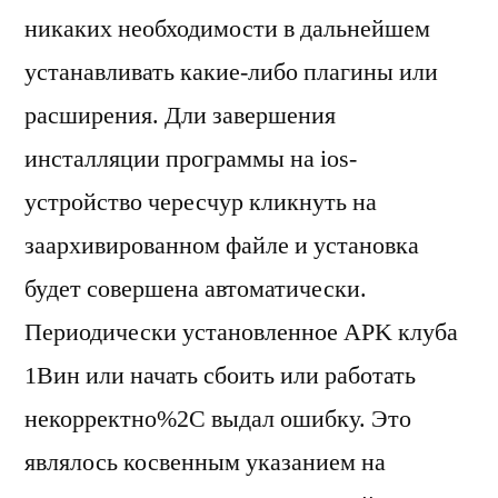
никаких необходимости в дальнейшем
устанавливать какие-либо плагины или
расширения. Дли завершения
инсталляции программы на ios-
устройство чересчур кликнуть на
заархивированном файле и установка
будет совершена автоматически.
Периодически установленное APK клуба
1Вин или начать сбоить или работать
некорректно%2C выдал ошибку. Это
являлось косвенным указанием на