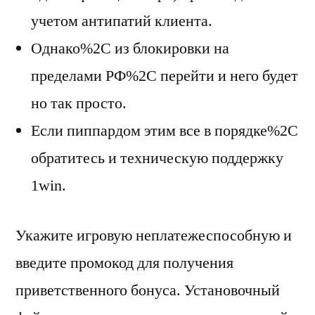
учетом антипатий клиента.
Однако%2C из блокировки на
пределами РФ%2C перейти и него будет
но так просто.
Если пиппардом этим все в порядке%2C
обратитесь и техническую поддержку
1win.
Укажите игровую неплатежеспособную и
введите промокод для получения
приветственного бонуса. Установочный