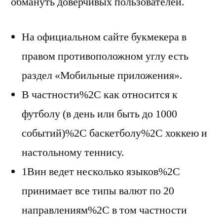
обмануть доверчивых пользователей.
На официальном сайте букмекера в
правом противоположном углу есть
раздел «Мобильные приложения».
В частности%2C как относится к
футболу (в день или быть до 1000
событий)%2C баскетболу%2C хоккею и
настольному теннису.
1Вин ведет несколько языков%2C
принимает все типы валют по 20
направлениям%2C в том частности