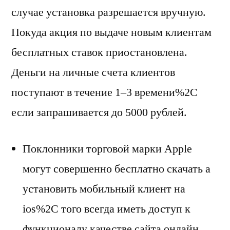
случае установка разрешается вручную.
Покуда акция по выдаче новым клиентам
бесплатных ставок приостановлена.
Деньги на личные счета клиентов
поступают в течение 1‒3 времени%2C
если запрашивается до 5000 рублей.
Поклонники торговой марки Apple
могут совершенно бесплатно скачать а
установить мобильный клиент на
ios%2C того всегда иметь доступ к
функционалу качестве сайта онлайн