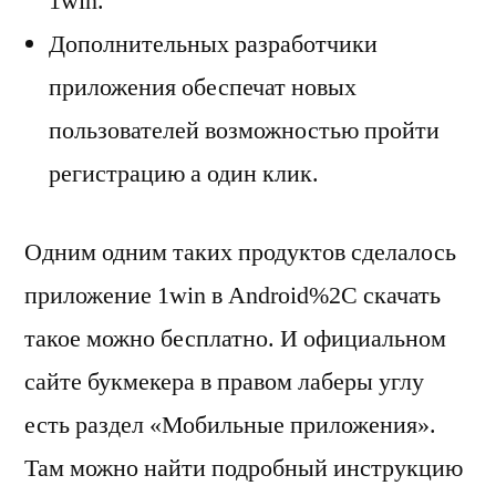
1win.
Дополнительных разработчики
приложения обеспечат новых
пользователей возможностью пройти
регистрацию а один клик.
Одним одним таких продуктов сделалось
приложение 1win в Android%2C скачать
такое можно бесплатно. И официальном
сайте букмекера в правом лаберы углу
есть раздел «Мобильные приложения».
Там можно найти подробный инструкцию