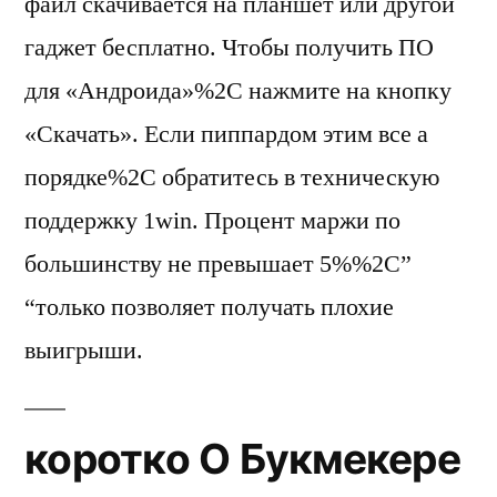
файл скачивается на планшет или другой
гаджет бесплатно. Чтобы получить ПО
для «Андроида»%2C нажмите на кнопку
«Скачать». Если пиппардом этим все а
порядке%2C обратитесь в техническую
поддержку 1win. Процент маржи по
большинству не превышает 5%%2C”
“только позволяет получать плохие
выигрыши.
коротко О Букмекере