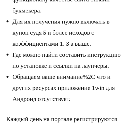
букмекера.
Для их получения нужно включать в
купон судя 5 и более исходов с
коэффициентами 1. 3 а выше.
Где можно найти составить инструкцию
по установке и ссылки на лаунчеры.
Обращаем ваше внимание%2C что и
других ресурсах приложение 1win для
Андроид отсутствует.
Каждый день на портале регистрируются