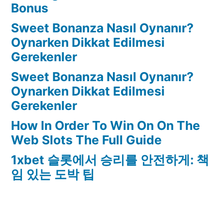
Bonus
Sweet Bonanza Nasıl Oynanır?
Oynarken Dikkat Edilmesi
Gerekenler
Sweet Bonanza Nasıl Oynanır?
Oynarken Dikkat Edilmesi
Gerekenler
How In Order To Win On On The
Web Slots The Full Guide
1xbet 슬롯에서 승리를 안전하게: 책
임 있는 도박 팁