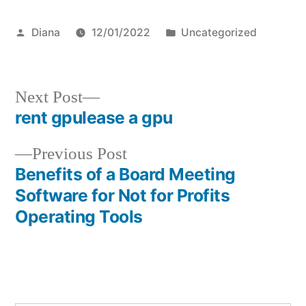
Posted
Posted
Diana
12/01/2022
Uncategorized
by
in
Next
Next Post
post:
rent gpulease a gpu
Post
Previous
Previous Post
navigation
post:
Benefits of a Board Meeting
Software for Not for Profits
Operating Tools