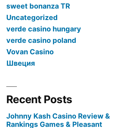
sweet bonanza TR
Uncategorized
verde casino hungary
verde casino poland
Vovan Casino
Швеция
Recent Posts
Johnny Kash Casino Review &
Rankings Games & Pleasant