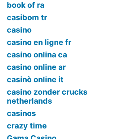
book of ra
casibom tr
casino
casino en ligne fr
casino onlina ca
casino online ar
casinò online it
casino zonder crucks
netherlands
casinos
crazy time
Gama Casino