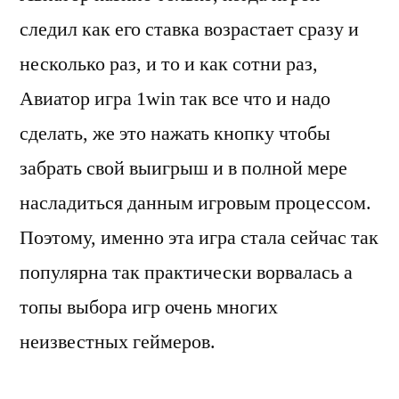
следил как его ставка возрастает сразу и
несколько раз, и то и как сотни раз,
Авиатор игра 1win так все что и надо
сделать, же это нажать кнопку чтобы
забрать свой выигрыш и в полной мере
насладиться данным игровым процессом.
Поэтому, именно эта игра стала сейчас так
популярна так практически ворвалась а
топы выбора игр очень многих
неизвестных геймеров.