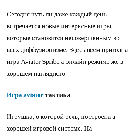
Сегодня чуть ли даже каждый день
встречается новые интересные игры,
которые становятся несовершенным во
всех диффузионизме. Здесь всем пригодна
игра Aviator Spribe а онлайн режиме же в
хорошем наглядного.
Игра aviator
тактика
Игрушка, о которой речь, построена а
хорошей игровой системе. На