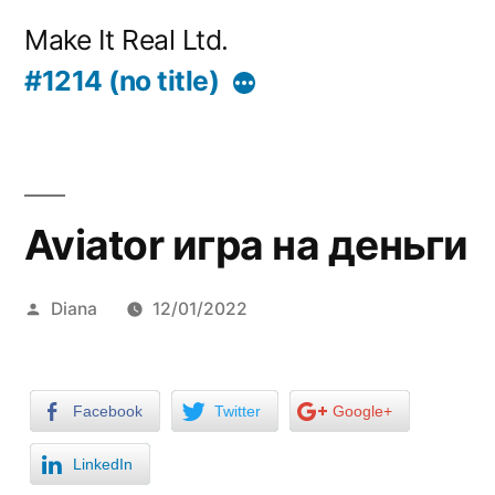
Skip
Make It Real Ltd.
to
#1214 (no title)
More
content
Aviator игра на деньги
Posted
Diana
12/01/2022
by
Facebook
Twitter
Google+
LinkedIn