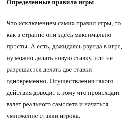
Определенные правила игры
Что исключением самих правил игры, то
как а странно они здесь максимально
просты. А есть, дожидаясь раунда в игре,
ну можно делать новую ставку, или не
разрешается делать две ставки
одновременно. Осуществления такого
действия доводит к тому что происходит
взлет реального самолета и начаться
умножение ставки игрока.