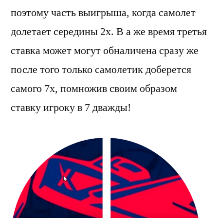
поэтому часть выигрыша, когда самолет
долетает середины 2х. В а же время третья
ставка может могут обналичена сразу же
после того только самолетик доберется
самого 7x, помножив своим образом
ставку игроку в 7 дважды!