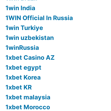
1win India
1WIN Official In Russia
1win Turkiye
1win uzbekistan
1winRussia
1xbet Casino AZ
1xbet egypt
1xbet Korea
1xbet KR
1xbet malaysia
1xbet Morocco