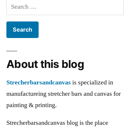
Search
for:
About this blog
Strecherbarsandcanvas
is specialized in
manufactureing stretcher bars and canvas for
painting & printing.
Strecherbarsandcanvas blog is the place