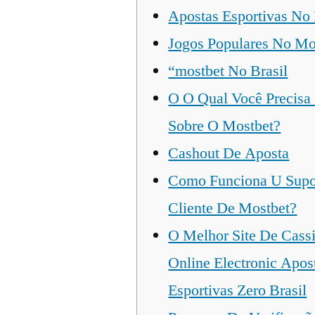
Apostas Esportivas No
Jogos Populares No Mo
“mostbet No Brasil
O O Qual Você Precisa
Sobre O Mostbet?
Cashout De Aposta
Como Funciona U Supo
Cliente De Mostbet?
O Melhor Site De Cass
Online Electronic Apos
Esportivas Zero Brasil