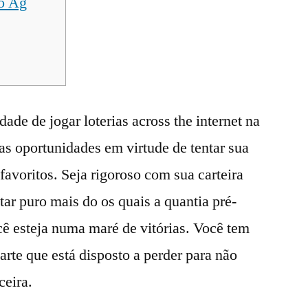
ão Ag
ade de jogar loterias across the internet na
as oportunidades em virtude de tentar sua
favoritos. Seja rigoroso com sua carteira
tar puro mais do os quais a quantia pré-
 esteja numa maré de vitórias. Você tem
arte que está disposto a perder para não
ceira.