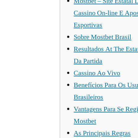
Mostbet – Site Estatal 
Cassino On-line E Apo
Esportivas
Sobre Mostbet Brasil
Resultados At The Estat
Da Partida
Cassino Ao Vivo
Benefícios Para Os Usu
Brasileiros
Vantagens Para Se Regi
Mostbet
As Principais Regras