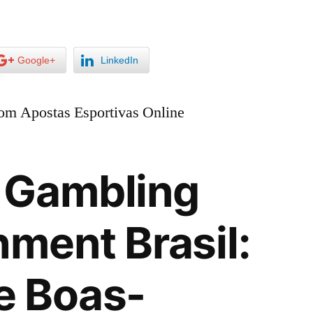
Google+
LinkedIn
om Apostas Esportivas Online
 Gambling
hment Brasil:
e Boas-