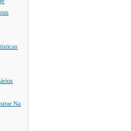
De
stas
ísticas
ários
strar Na