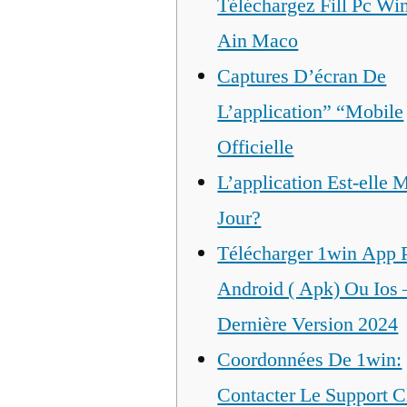
Téléchargez Fill Pc W
Ain Maco
Captures D’écran De
L’application” “Mobile
Officielle
L’application Est-elle 
Jour?
Télécharger 1win App 
Android ( Apk) Ou Ios 
Dernière Version 2024
Coordonnées De 1win:
Contacter Le Support C