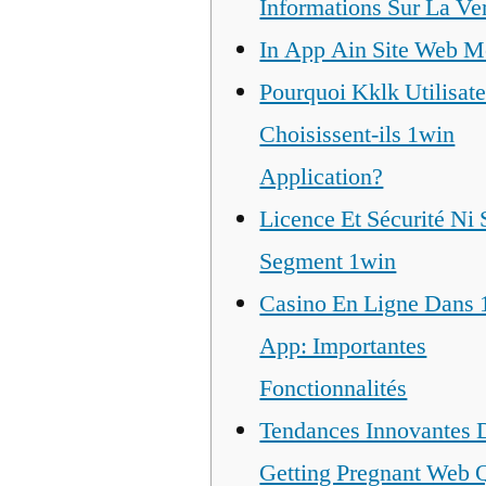
Informations Sur La Ve
In App Ain Site Web M
Pourquoi Kklk Utilisat
Choisissent-ils 1win
Application?
Licence Et Sécurité Ni 
Segment 1win
Casino En Ligne Dans 
App: Importantes
Fonctionnalités
Tendances Innovantes 
Getting Pregnant Web 