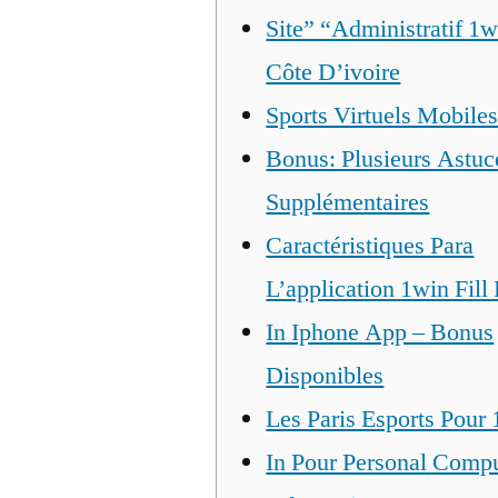
Site” “Administratif 1
Côte D’ivoire
Sports Virtuels Mobile
Bonus: Plusieurs Astuc
Supplémentaires
Caractéristiques Para
L’application 1win Fill
In Iphone App – Bonus
Disponibles
Les Paris Esports Pour
In Pour Personal Compu