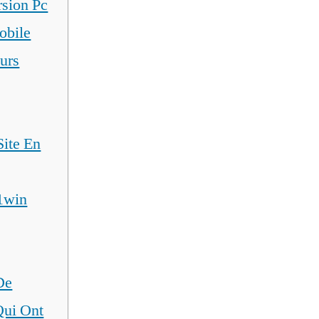
rsion Pc
obile
eurs
Site En
1win
De
Qui Ont