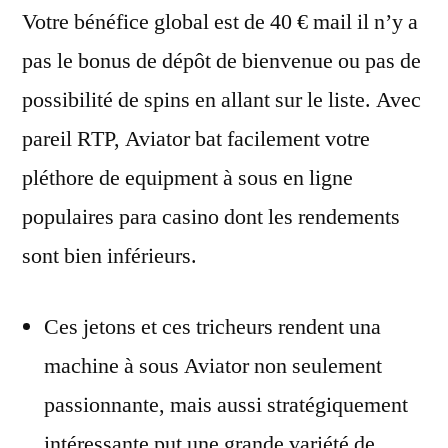
Votre bénéfice global est de 40 € mail il n’y a
pas le bonus de dépôt de bienvenue ou pas de
possibilité de spins en allant sur le liste. Avec
pareil RTP, Aviator bat facilement votre
pléthore de equipment à sous en ligne
populaires para casino dont les rendements
sont bien inférieurs.
Ces jetons et ces tricheurs rendent una
machine à sous Aviator non seulement
passionnante, mais aussi stratégiquement
intéressante put une grande variété de