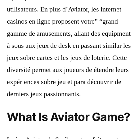
utilisateurs. En plus d’Aviator, les internet
casinos en ligne proposent votre” “grand
gamme de amusements, allant des equipment
à sous aux jeux de desk en passant similar les
jeux sobre cartes et les jeux de loterie. Cette
diversité permet aux joueurs de étendre leurs
expériences sobre jeu et para découvrir de
derniers jeux passionnants.
What Is Aviator Game?