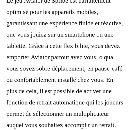
Le jeu Aviator de Spribe est parfaitement
optimisé pour les appareils mobiles,
garantissant une expérience fluide et réactive,
que vous jouiez sur un smartphone ou une
tablette. Grâce à cette flexibilité, vous devez
emporter Aviator partout avec vous, o qual
vous soyez sobre déplacement, en pause-café
ou confortablement installé chez vous. En
plus de cela, il est possible de activer une
fonction de retrait automatique qui les joueurs
permet de sélectionner un multiplicateur
auquel vous souhaitez accomplir un retrait.