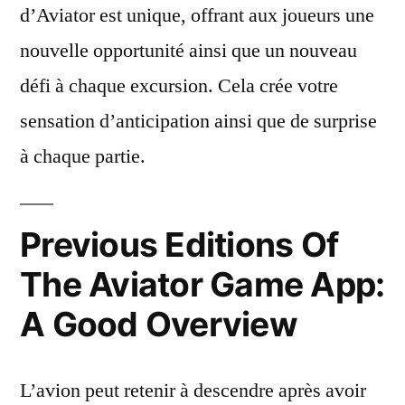
d’Aviator est unique, offrant aux joueurs une
nouvelle opportunité ainsi que un nouveau
défi à chaque excursion. Cela crée votre
sensation d’anticipation ainsi que de surprise
à chaque partie.
Previous Editions Of
The Aviator Game App:
A Good Overview
L’avion peut retenir à descendre après avoir