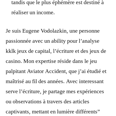
tandis que le plus éphémère est destiné à
réaliser un income.
Je suis Eugene Vodolazkin, une personne
passionnée avec un ability pour l’analyse
kklk jeux de capital, l’écriture et des jeux de
casino. Mon expertise réside dans le jeu
palpitant Aviator Accident, que j’ai étudié et
maîtrisé au fil des années. Avec interessant
serve l’écriture, je partage mes expériences
ou observations à travers des articles
captivants, mettant en lumière différents”