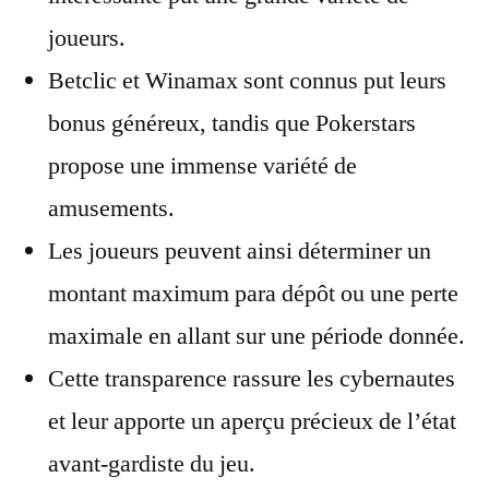
joueurs.
Betclic et Winamax sont connus put leurs
bonus généreux, tandis que Pokerstars
propose une immense variété de
amusements.
Les joueurs peuvent ainsi déterminer un
montant maximum para dépôt ou une perte
maximale en allant sur une période donnée.
Cette transparence rassure les cybernautes
et leur apporte un aperçu précieux de l’état
avant-gardiste du jeu.