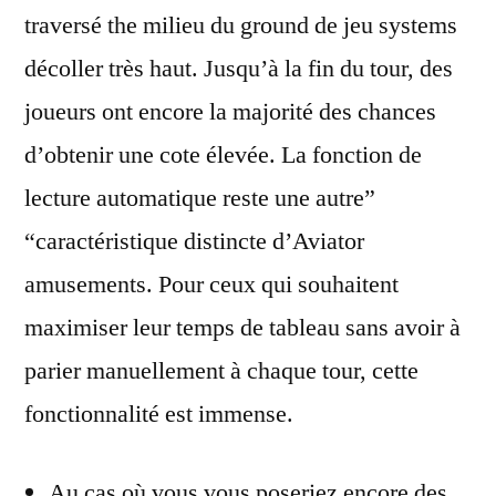
traversé the milieu du ground de jeu systems
décoller très haut. Jusqu’à la fin du tour, des
joueurs ont encore la majorité des chances
d’obtenir une cote élevée. La fonction de
lecture automatique reste une autre”
“caractéristique distincte d’Aviator
amusements. Pour ceux qui souhaitent
maximiser leur temps de tableau sans avoir à
parier manuellement à chaque tour, cette
fonctionnalité est immense.
Au cas où vous vous poseriez encore des